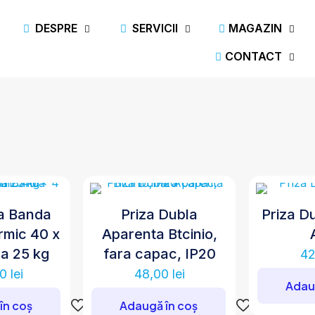
DESPRE
SERVICII
MAGAZIN
CONTACT
a Banda
Priza Dubla
Priza Du
rmic 40 x
Aparenta Btcinio,
la 25 kg
fara capac, IP20
4
00
lei
48,00
lei
Adau
în coș
Adaugă în coș