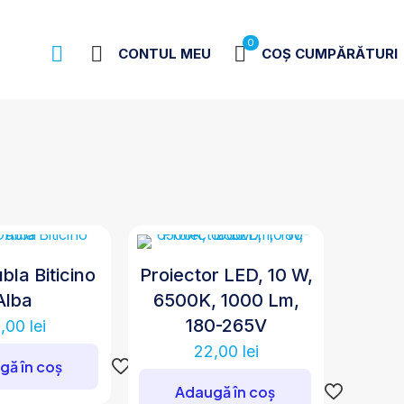
0
CONTUL MEU
COȘ CUMPĂRĂTURI
bla Biticino
Proiector LED, 10 W,
Alba
6500K, 1000 Lm,
180-265V
2,00
lei
22,00
lei
gă în coș
Adaugă în coș