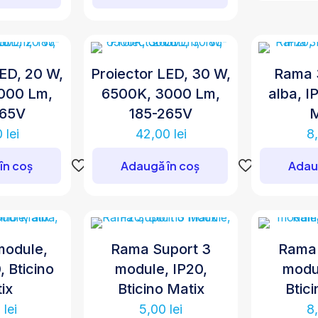
LED, 20 W,
Proiector LED, 30 W,
Rama 
000 Lm,
6500K, 3000 Lm,
alba, I
265V
185-265V
M
0
lei
42,00
lei
8
în coș
Adaugă în coș
Adau
module,
Rama Suport 3
Rama 
, Bticino
module, IP20,
modul
ix
Bticino Matix
Btic
0
lei
5,00
lei
8