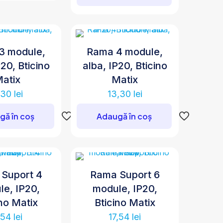
3 module,
Rama 4 module,
P20, Bticino
alba, IP20, Bticino
atix
Matix
,30
lei
13,30
lei
gă în coș
Adaugă în coș
Suport 4
Rama Suport 6
e, IP20,
module, IP20,
ino Matix
Bticino Matix
,54
lei
17,54
lei