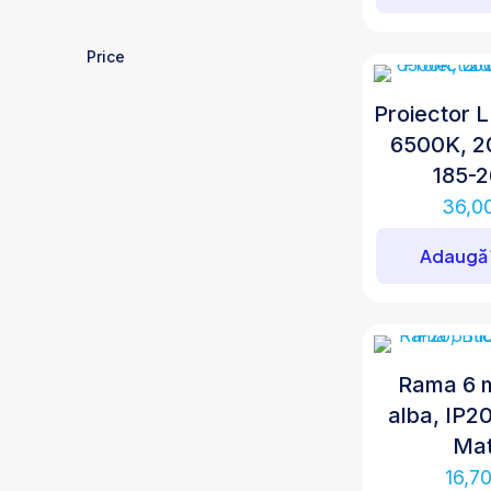
Price
Proiector 
6500K, 2
185-
36,0
Adaugă 
Rama 6 
alba, IP20
Mat
16,7