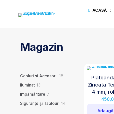
ACASĂ
Magazin
18
Cabluri și Accesorii
18
Platband
produse
Zincata Te
13
Iluminat
13
produse
4 mm, ro
7
Împământare
7
450,
produse
14
Siguranțe și Tablouri
14
produse
Adaugă 