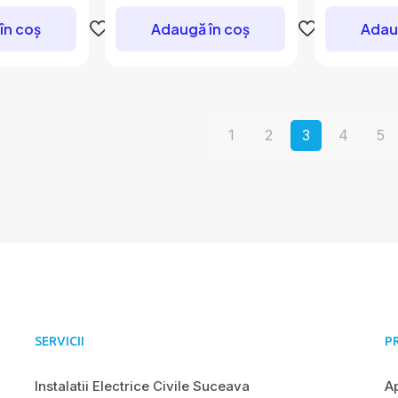
în coș
Adaugă în coș
Adau
1
2
3
4
5
SERVICII
P
Instalatii Electrice Civile Suceava
A