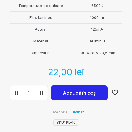
Temperatura de culoare
6500K
Flux luminos
1000Lm
Actual
125mA
Material
aluminiu
Dimensiuni
100 x 81 x 23,5 mm
22,00
lei
Cantitate
Adaugă în coș
Proiector
LED,
10
W,
Categorie:
Iluminat
6500K,
1000
SKU:
PL-10
Lm,