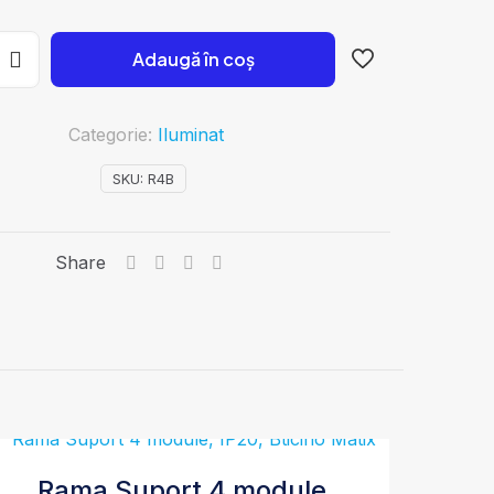
Adaugă în coș
Categorie:
Iluminat
SKU:
R4B
Share
Rama Suport 4 module,