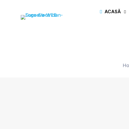
ACASĂ
H