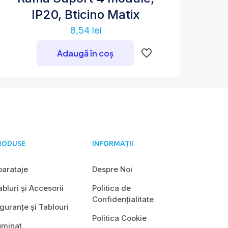
IP20, Bticino Matix
8,54
lei
Adaugă în coș
RODUSE
INFORMAȚII
parataje
Despre Noi
bluri și Accesorii
Politica de
Confidențialitate
guranțe și Tablouri
Politica Cookie
uminat