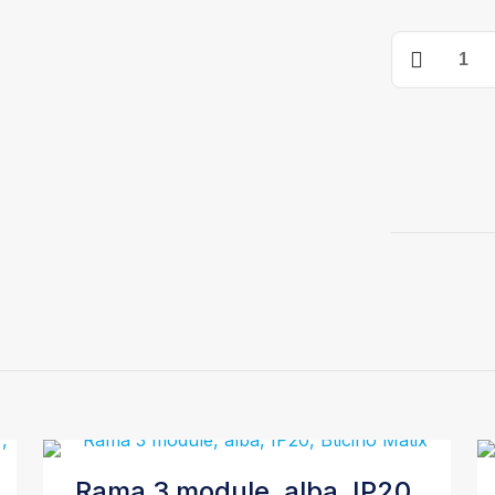
Cantitate
Rama
4
module,
alba,
IP20,
Bticino
Matix
Rama 3 module, alba, IP20,