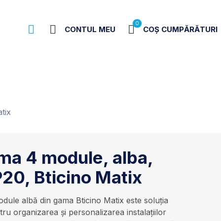
0
CONTUL MEU
COȘ CUMPĂRĂTURI
tix
ma 4 module, alba,
P20, Bticino Matix
ule albă din gama Bticino Matix este soluția
tru organizarea și personalizarea instalațiilor