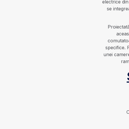
electrice di
se integre
Proiectată
aceas
comutatoa
specifice. 
unei camere
ram
C