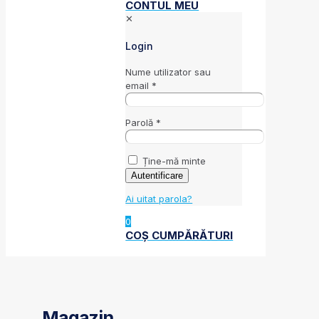
CONTUL MEU
✕
Login
Nume utilizator sau
email
*
Parolă
*
Ține-mă minte
Autentificare
Ai uitat parola?
0
COȘ CUMPĂRĂTURI
Magazin