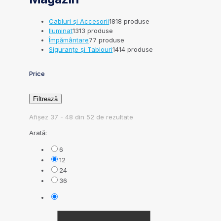
Cabluri și Accesorii
18
18 produse
Iluminat
13
13 produse
Împământare
7
7 produse
Siguranțe și Tablouri
14
14 produse
Price
Filtrează
Afișez 37 - 48 din 52 de rezultate
Arată:
6
12
24
36