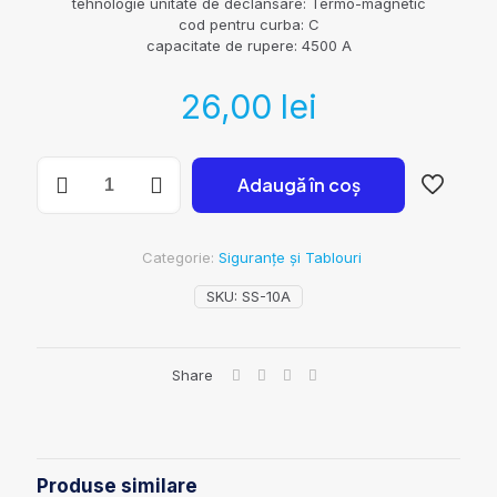
tehnologie unitate de declansare: Termo-magnetic
cod pentru curba: C
capacitate de rupere: 4500 A
26,00
lei
Cantitate
Adaugă în coș
Siguranță
Automată
1P+N
10A
Categorie:
Siguranțe și Tablouri
Schneider
SKU:
SS-10A
Share
Produse similare