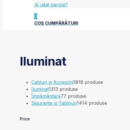
Ai uitat parola?
0
COȘ CUMPĂRĂTURI
Iluminat
Cabluri și Accesorii
18
18 produse
Iluminat
13
13 produse
Împământare
7
7 produse
Siguranțe și Tablouri
14
14 produse
Price