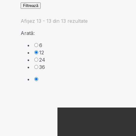
Filtrează
Afișez 13 - 13 din 13 rezultate
Arată:
6
12
24
36