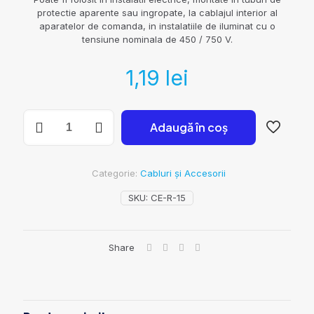
protectie aparente sau ingropate, la cablajul interior al
aparatelor de comanda, in instalatiile de iluminat cu o
tensiune nominala de 450 / 750 V.
1,19
lei
Cantitate
Adaugă în coș
Cablu
Electric
Roșu
1.5
Categorie:
Cabluri și Accesorii
MMP
MYF
SKU:
CE-R-15
Share