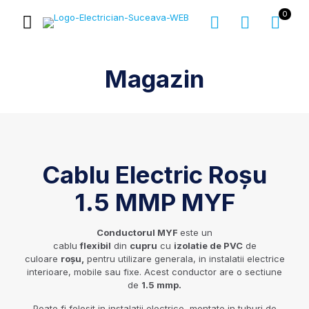
0
Magazin
Cablu Electric Roșu
1.5 MMP MYF
Conductorul MYF
este un
cablu
flexibil
din
cupru
cu
izolatie de PVC
de
culoare
roșu,
pentru utilizare generala, in instalatii electrice
interioare, mobile sau fixe. Acest conductor are o sectiune
de
1.5 mmp.
Poate fi folosit in instalatii electrice, montate in tuburi de